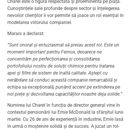
Charel este o figură respectată și proeminentă pe piață.
Cunoștințele sale profunde despre sector și înțelegerea
nevoilor clienților îi vor permite să joace un rol esențial în
modelarea viitorului companiei.
Marais a declarat:
“
Sunt onorat ș
i entuziasmat s
ă preiau acest rol. Este un
moment important pentru Fernox, deoarece ne
concentrăm pe perfecționarea și consolidarea
portofoliului nostru de soluții chimice pentru tratarea
apei ș
i filtre de sistem de
înaltă calitate. Aștept cu
nerăbdare să conduc această companie remarcabilă și
echipa sa excepț
ional
ă
, pun
ând accent pe extinderea pe
noi piețe și dezvoltarea capacităților noastre deja solide.”
Numirea lui Charel în funcția de director general vine în
contextul pensionării lui Ernie McDonald la sfârșitul lunii
martie. Cu 26 de ani de experiență în industrie, Ernie lasă
în urmă o moștenire solidă și de succes. A jucat un rol-