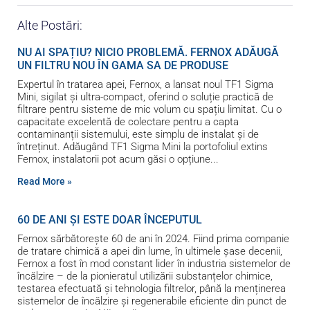
Alte Postări:
NU AI SPAȚIU? NICIO PROBLEMĂ. FERNOX ADĂUGĂ
UN FILTRU NOU ÎN GAMA SA DE PRODUSE
Expertul în tratarea apei, Fernox, a lansat noul TF1 Sigma
Mini, sigilat și ultra-compact, oferind o soluție practică de
filtrare pentru sisteme de mic volum cu spațiu limitat. Cu o
capacitate excelentă de colectare pentru a capta
contaminanții sistemului, este simplu de instalat și de
întreținut. Adăugând TF1 Sigma Mini la portofoliul extins
Fernox, instalatorii pot acum găsi o opțiune
Read More »
60 DE ANI ȘI ESTE DOAR ÎNCEPUTUL
Fernox sărbătorește 60 de ani în 2024. Fiind prima companie
de tratare chimică a apei din lume, în ultimele șase decenii,
Fernox a fost în mod constant lider în industria sistemelor de
încălzire – de la pionieratul utilizării substanțelor chimice,
testarea efectuată și tehnologia filtrelor, până la menținerea
sistemelor de încălzire și regenerabile eficiente din punct de