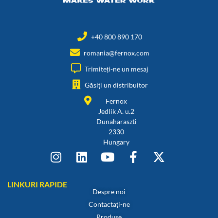
+40 800 890 170
romania@fernox.com
Trimiteți-ne un mesaj
Găsiți un distribuitor
Fernox
Jedlik A. u.2
Dunaharaszti
2330
Hungary
LINKURI RAPIDE
Despre noi
Contactați-ne
Produse