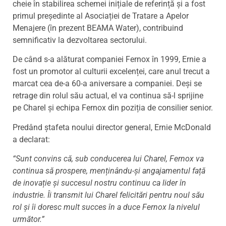
cheie în stabilirea schemei inițiale de referință și a fost
primul președinte al Asociației de Tratare a Apelor
Menajere (în prezent BEAMA Water), contribuind
semnificativ la dezvoltarea sectorului.
De când s-a alăturat companiei Fernox în 1999, Ernie a
fost un promotor al culturii excelenței, care anul trecut a
marcat cea de-a 60-a aniversare a companiei. Deși se
retrage din rolul său actual, el va continua să-l sprijine
pe Charel și echipa Fernox din poziția de consilier senior.
Predând ștafeta noului director general, Ernie McDonald
a declarat:
“Sunt convins că, sub conducerea lui Charel, Fernox va
continua să prospere, menținându-și angajamentul față
de inovație și succesul nostru continuu ca lider în
industrie. Îi transmit lui Charel felicitări pentru noul său
rol și îi doresc mult succes în a duce Fernox la nivelul
următor.”