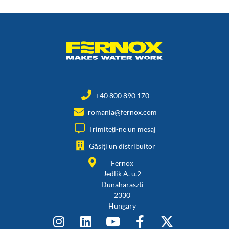
+40 800 890 170
romania@fernox.com
Trimiteți-ne un mesaj
Găsiți un distribuitor
Fernox
Jedlik A. u.2
Dunaharaszti
2330
Hungary