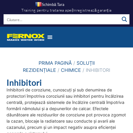
Schimbă Tara
Training pentru tratarea apei
Inregistrează garanția
PRIMA PAGINĂ
/
SOLUȚII
REZIDENȚIALE
/
CHIMICE
/ INHIBITORI
Inhibitori
Inhibitorii de coroziune, cunoscuți și sub denumirea de
protectori împotriva coroziunii sau inhibitori pentru încălzirea
centrală, protejează sistemele de încălzire centrală împotriva
formării nămolului și a depunerilor de calcar. Efectele
dăunătoare ale reziduurilor de coroziune pot provoca zgomot
la cazan, blocaje la radiatoare sau conducte și avarii ale
cazanului, precum și un impact negativ asupra eficienței