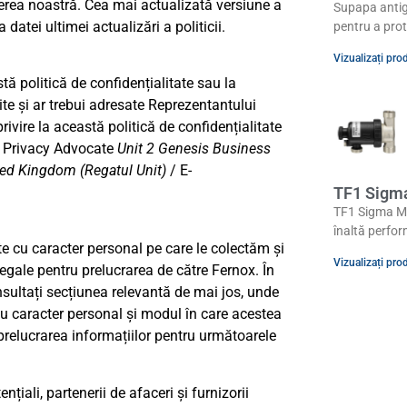
gerea noastră. Cea mai actualizată versiune a
Supapa antig
 datei ultimei actualizări a politicii.
pentru a prot
Vizualizați pro
stă politică de confidențialitate sau la
ite și ar trebui adresate Reprezentantului
privire la această politică de confidențialitate
on Privacy Advocate
Unit 2 Genesis Business
ited Kingdom (Regatul Unit)
/ E-
TF1 Sigm
TF1 Sigma Mi
înaltă perfor
te cu caracter personal pe care le colectăm și
Vizualizați pro
egale pentru prelucrarea de către Fernox. În
sultați secțiunea relevantă de mai jos, unde
 caracter personal și modul în care acestea
 prelucrarea informațiilor pentru următoarele
nțiali, partenerii de afaceri și furnizorii