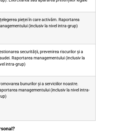
up). Exercitarea sau apărarea pretențiilor legale
nțelegerea pieței în care activăm. Raportarea
anagementului (inclusiv la nivel intra-grup)
stionarea securității, prevenirea riscurilor și a
raudei. Raportarea managementului (inclusiv la
vel intra-grup)
omovarea bunurilor și a serviciilor noastre.
aportarea managementului (inclusiv la nivel intra-
rup)
rsonal?