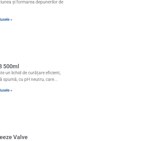
ziunea și formarea depunerilor de
dusele »
3 500ml
te un lichid de curățare eficient,
ră spumă, cu pH neutru, care
dusele »
reeze Valve