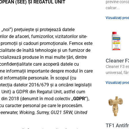
PEAN (SEE) ȘI REGATUL UNIT
previne coro
calcar
Vizualizați pro
„noi”) prețuiește și protejează datele
lor de afaceri, furnizorilor, vizitatorilor site-
la promoții și cadouri promoționale. Fernox este
ialitate de înaltă tehnologie și un furnizor de
ercializează produse în mai multe țări, dintre
Cleaner F
confidențialitate care acoperă datele cu
Cleaner F3 es
ine informații importante despre modul în care
universal, fă
 informațiile personale. În scopul (cu
Vizualizați pro
ecția datelor 2016/679 și a oricărei legislații
ul Unit) a GDPR din Regatul Unit, astfel cum
it din 2018 (denumit în mod colectiv „
GDPR
”),
 cu caracter personal pe care le procesăm.
Sheerwater, Woking, Surrey, GU21 5RW, United
TF1 Antif