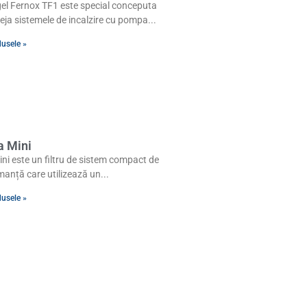
el Fernox TF1 este special conceputa
eja sistemele de incalzire cu pompa
dusele »
a Mini
ni este un filtru de sistem compact de
manță care utilizează un
dusele »