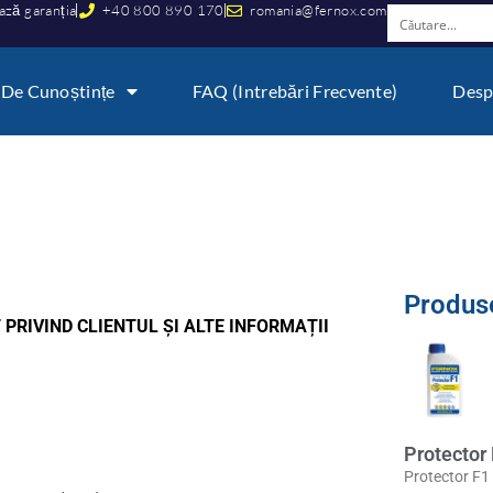
ază garanția
+40 800 890 170
romania@fernox.com
 De Cunoștințe
FAQ (Intrebări Frecvente)
Desp
Produse
 PRIVIND CLIENTUL ȘI ALTE INFORMAȚII
Protector
Protector F1 e