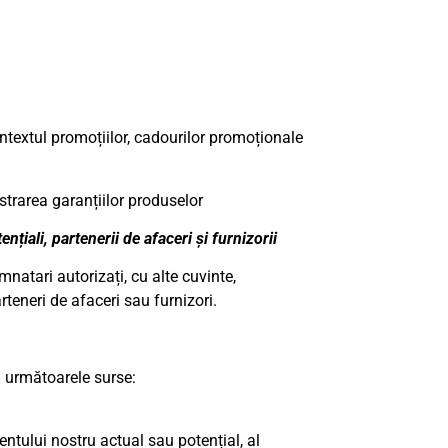
 contextul promoțiilor, cadourilor promoționale
strarea garanțiilor produselor
nțiali, partenerii de afaceri și furnizorii
natari autorizați, cu alte cuvinte,
arteneri de afaceri sau furnizori.
 următoarele surse:
ntului nostru actual sau potențial, al