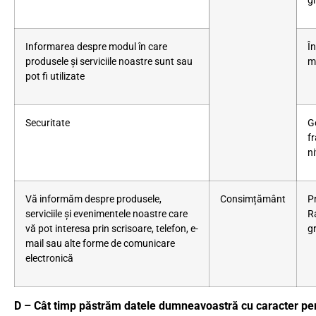
gr
Informarea despre modul în care
Î
produsele și serviciile noastre sunt sau
m
pot fi utilizate
Securitate
Ge
f
ni
Vă informăm despre produsele,
Consimțământ
Pr
serviciile și evenimentele noastre care
R
vă pot interesa prin scrisoare, telefon, e-
g
mail sau alte forme de comunicare
electronică
D – Cât timp păstrăm datele dumneavoastră cu caracter pe