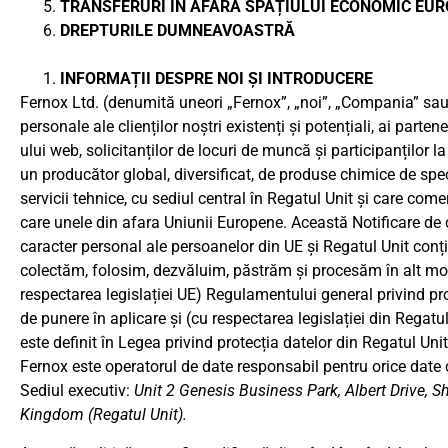
TRANSFERURI ÎN AFARA SPAȚIULUI ECONOMIC EURO
DREPTURILE DUMNEAVOASTRĂ
INFORMAȚII DESPRE NOI ȘI INTRODUCERE
Fernox Ltd. (denumită uneori „Fernox”, „noi”, „Compania” sau 
personale ale clienților noștri existenți și potențiali, ai parteneri
ului web, solicitanților de locuri de muncă și participanților 
un producător global, diversificat, de produse chimice de spec
servicii tehnice, cu sediul central în Regatul Unit și care com
care unele din afara Uniunii Europene. Această Notificare de 
caracter personal ale persoanelor din UE și Regatul Unit conț
colectăm, folosim, dezvăluim, păstrăm și procesăm în alt mod
respectarea legislației UE) Regulamentului general privind prot
de punere în aplicare și (cu respectarea legislației din Regat
este definit în Legea privind protecția datelor din Regatul Un
Fernox este operatorul de date responsabil pentru orice date
Sediul executiv:
Unit 2 Genesis Business Park, Albert Drive, 
Kingdom (Regatul Unit).