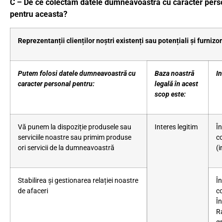
C – De ce colectăm datele dumneavoastră cu caracter perso
pentru aceasta?
Reprezentanții clienților noștri existenți sau potențiali și furnizor
Putem folosi datele dumneavoastră cu
Baza noastră
I
caracter personal pentru:
legală în acest
scop este:
Vă punem la dispoziție produsele sau
Interes legitim
În
serviciile noastre sau primim produse
c
ori servicii de la dumneavoastră
(i
Stabilirea și gestionarea relației noastre
În
de afaceri
c
Î
R