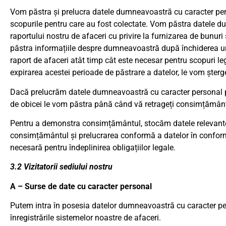
Vom păstra și prelucra datele dumneavoastră cu caracter per
scopurile pentru care au fost colectate. Vom păstra datele 
raportului nostru de afaceri cu privire la furnizarea de bunu
păstra informațiile despre dumneavoastră după închiderea un
raport de afaceri atât timp cât este necesar pentru scopuri le
expirarea acestei perioade de păstrare a datelor, le vom șterg
Dacă prelucrăm datele dumneavoastră cu caracter personal
de obicei le vom păstra până când vă retrageți consimțământ
Pentru a demonstra consimțământul, stocăm datele relevant
consimțământul și prelucrarea conformă a datelor în conformit
necesară pentru îndeplinirea obligațiilor legale.
3.2 Vizitatorii sediului nostru
A – Surse de date cu caracter personal
Putem intra în posesia datelor dumneavoastră cu caracter pe
înregistrările sistemelor noastre de afaceri.