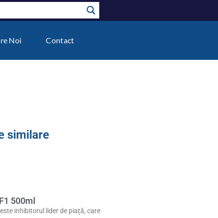
re Noi
Contact
 similare
 F1 500ml
ste inhibitorul lider de piață, care