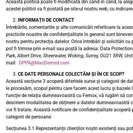
Această politică poate fi modificată din când în când, la ale
acestei politici va fi postată pe site-ul nostru web, cu indicarea
INFORMAȚII DE CONTACT
Întrebările, comentariile și alte comunicări referitoare la acea
practicile noastre de confidențialitate în general sunt bineven
nostru pentru protecția datelor. Orice întrebări și solicitări cu 
pot fi trimise prin e-mail sau poștă la adresa: Data Protecti
Park, Albert Drive, Sheerwater, Woking, Surrey, GU21 5RW, Un
mail:
DPPA@MacDermid.com
CE DATE PERSONALE COLECTĂM ȘI ÎN CE SCOP?
Această secțiune 3 acoperă diferitele surse și categorii de da
le procesăm, scopul pentru care facem acest lucru și bazele l
funcție de relația dumneavoastră cu Fernox, vă rugăm să con
descriem modalitatea de obținere a datelor dumneavoastră cu
vor fi tratate. Această notificare de confidențialitate acoperă
categorii de persoane:
Secțiunea 3.1 Reprezentanții clienților noștri existenți sau pote