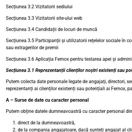
Secțiunea 3.2 Vizitatorii sediului
Secțiunea 3.3 Vizitatorii site-ului web
Secțiunea 3.4 Candidații de locuri de muncă
Secțiunea 3.5 Participanții și utilizatorii rețelelor sociale în
sau extragerilor de premii
Secțiunea 3.6 Aplicația Fernox pentru testarea apei și admini
Secțiunea 3.1 Reprezentanții clienților noștri existenți sau pote
Putem colecta date personale legate de angajați, directori, sem
reprezentanți ai clienților existenți sau potențiali ai Fernox, p
A – Surse de date cu caracter personal
Putem obține datele dumneavoastră cu caracter personal din
direct de la dumneavoastră,
de la compania angajatoare, dacă sunteți angajat al clie