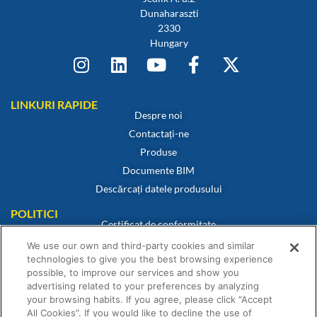
Dunaharaszti
2330
Hungary
LINKURI RAPIDE
Despre noi
Contactați-ne
Produse
Documente BIM
Descărcați datele produsului
POLITICI
Certificat de conformitate
Politica privind cookie-urile
We use our own and third-party cookies and similar
technologies to give you the best browsing experience
Declinarea responsabilității
possible, to improve our services and show you
Politica de confidențialitate
advertising related to your preferences by analyzing
Termeni și condiții de vânzare
your browsing habits. If you agree, please click “Accept
All Cookies”. If you would like to decline the use of
Declarație de garanție