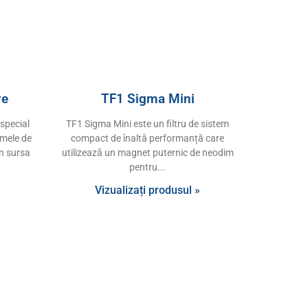
ve
TF1 Sigma Mini
special
TF1 Sigma Mini este un filtru de sistem
emele de
compact de înaltă performanță care
in sursa
utilizează un magnet puternic de neodim
pentru
Vizualizați produsul »