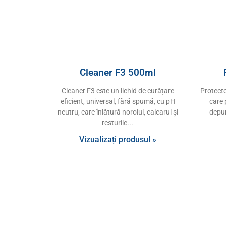
Cleaner F3 500ml
Cleaner F3 este un lichid de curățare
Protecto
eficient, universal, fără spumă, cu pH
care 
neutru, care înlătură noroiul, calcarul și
depun
resturile
Vizualizați produsul »