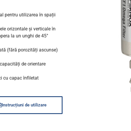
l pentru utilizarea în spații
le orizontale și verticale în
 opera la un unghi de 45°
ată (fără porozități ascunse)
capacități de orientare
 cu capac înfiletat
Instrucțiuni de utilizare