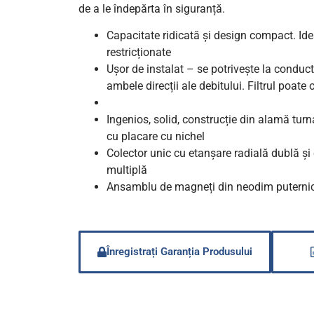
de a le îndepărta în siguranță.
Capacitate ridicată și design compact. Idea
restricționate
Ușor de instalat – se potrivește la conducte
ambele direcții ale debitului. Filtrul poate
Ingenios, solid, construcție din alamă turn
cu placare cu nichel
Colector unic cu etanșare radială dublă și 
multiplă
Ansamblu de magneți din neodim puternici
Înregistrați Garanția Produsului