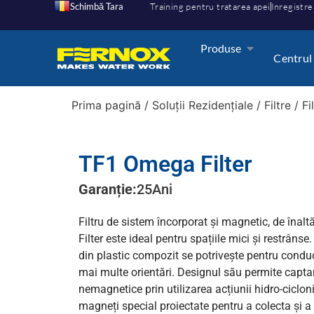
Schimbă Tara
Training pentru tratarea apei
Inregistre
Produse
Centrul
Prima pagină
/
Soluții Rezidențiale
/
Filtre
/
Fi
TF1 Omega Filter
Garanție:
25
Ani
Filtru de sistem încorporat și magnetic, de îna
Filter este ideal pentru spațiile mici și restrânse.
din plastic compozit se potrivește pentru conduct
mai multe orientări. Designul său permite captar
nemagnetice prin utilizarea acțiunii hidro-ciclon
magneți special proiectate pentru a colecta și a re