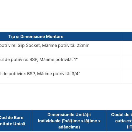
Tip și Dimensiune Montare
potrivire: Slip Socket, Mărime potrivită: 22mm
ul de potrivire: BSP, Mărime potrivită: 1"
l de potrivire: BSP, Mărime potrivită: 3/4"
Dimensiunile Unității
Codul de 
Cod de Bare
Individuale (înălțime x lățime x
cutia ex
nitate Unică
adâncime)
(I