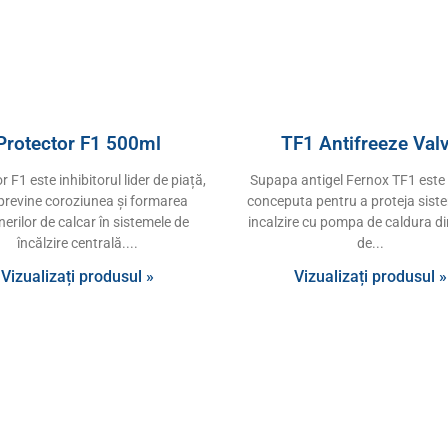
Protector F1 500ml
TF1 Antifreeze Val
r F1 este inhibitorul lider de piață,
Supapa antigel Fernox TF1 este 
previne coroziunea și formarea
conceputa pentru a proteja sist
erilor de calcar în sistemele de
incalzire cu pompa de caldura d
încălzire centrală.
de
Vizualizați produsul »
Vizualizați produsul »