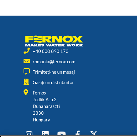
+40 800 890 170
romania@fernox.com
Trimiteți-ne un mesaj
Găsiți un distribuitor
Fernox
Jedlik A. u.2
Dunaharaszti
2330
Hungary