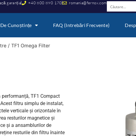
ază garanția
+40 800 890 170
romania@fernox.com
 De Cunoștințe
FAQ (Intrebări Frecvente)
Desp
ltre
/ TF1 Omega Filter
ltă performanță, TF1 Compact
 Acest filtru simplu de instalat,
ele verticale și orizontale în
ea resturilor magnetice și
ice și a ansamblurilor de
ține resturile din filtru înainte