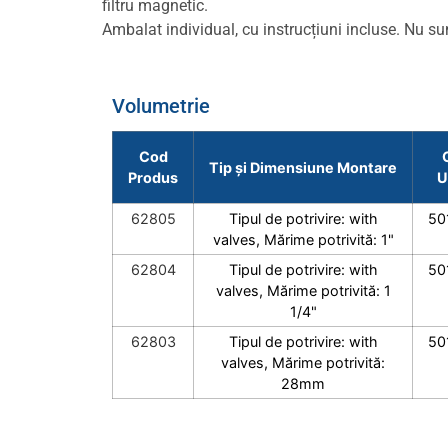
filtru magnetic.
Ambalat individual, cu instrucțiuni incluse. Nu su
Volumetrie
Cod
Tip și Dimensiune Montare
Produs
U
62805
Tipul de potrivire: with
50
valves, Mărime potrivită: 1"
62804
Tipul de potrivire: with
50
valves, Mărime potrivită: 1
1/4"
62803
Tipul de potrivire: with
50
valves, Mărime potrivită:
28mm