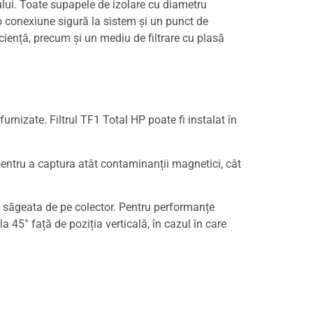
ului. Toate supapele de izolare cu diametru
 o conexiune sigură la sistem și un punct de
ciență, precum și un mediu de filtrare cu plasă
urnizate. Filtrul TF1 Total HP poate fi instalat în
pentru a captura atât contaminanții magnetici, cât
de săgeata de pe colector. Pentru performanțe
a 45° față de poziția verticală, în cazul în care