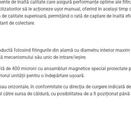
nte de înaltă calitate care asigură performanțe optime ale filtr
ilizatorilor să le acționeze ușor manual, oferind în același timp
de calitate superioară, permițând o rată de captare de înaltă efi
tant de colectare.
nductă folosind fitingurile din alamă cu diametru interior maxim f
ită mecanismului său unic de intrare/ieșire.
grată de 400 microni cu ansambluri magnetice special proiectate 
riorul unității pentru o îndepărtare ușoară.
e sau orizontale, în conformitate cu direcția de curgere indicată 
l către sursa de căldură, cu posibilitatea de a fi poziționat până l