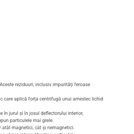
 Aceste reziduuri, inclusiv impurități feroase
tic care aplică forța centrifugă unui amestec lichid
n jurul și în josul deflectorului interior,
pun particulele mai grele.
r atât magnetici, cât și nemagnetici.