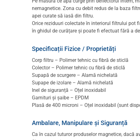
Pe măsură ce apa curge prin deflectorul intern, m
nemagnetice. Zona cu debit redus de la baza filtr
apei curate să iasă din filtru.
Orice reziduuri colectate în interiorul filtrului p
în ghidul de curățare și poate fi efectuat fără a d
Specificații Fizice / Proprietăți
Corp filtru – Polimer tehnic cu fibră de sticlă
Colector – Polimer tehnic cu fibră de sticlă
Supapă de scurgere – Alamă nichelată
Supape de izolare – Alamă nichelată
Inel de siguranță – Oțel inoxidabil
Garnituri și șaibe – EPDM
Plasă de 400 microni – Oțel inoxidabil (sunt dispo
Ambalare, Manipulare și Siguranță
Ca în cazul tuturor produselor magnetice, dacă ave