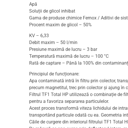
Apă
Soluții de glicol inhibat
Gama de produse chimice Fernox / Aditivi de sis
Procent maxim de glicol – 50%
KV – 6,33
Debit maxim – 50 l/min
Presiune maximă de lucru – 3 bar
Temperatură maximă de lucru – 100 °C
Rată de captare – Până la 100% din contaminanți
Principiul de funcționare:
Apa contaminată intră în filtru prin colector, tran
precum magnetitul, trec prin colector și ajung în cor
Filtrul TF1 Total HP utilizează o combinație de fil
pentru a favoriza separarea particulelor.
Acest proces transformă viteza lichidului de intrare 
transportând particule odată cu ea. Geometria inte
Căile de curgere din interiorul filtrului TF1 Tota