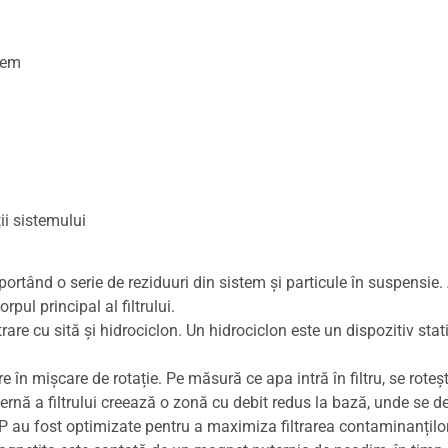
tem
i sistemului
sportând o serie de reziduuri din sistem și particule în suspensie.
pul principal al filtrului.
trare cu sită și hidrociclon. Un hidrociclon este un dispozitiv sta
în mișcare de rotație. Pe măsură ce apa intră în filtru, se rotește î
rnă a filtrului creează o zonă cu debit redus la bază, unde se de
l HP au fost optimizate pentru a maximiza filtrarea contaminanțilo