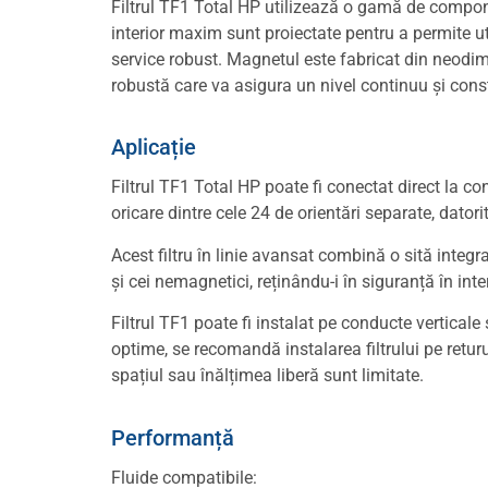
Filtrul TF1 Total HP utilizează o gamă de compone
interior maxim sunt proiectate pentru a permite ut
service robust. Magnetul este fabricat din neodim 
robustă care va asigura un nivel continuu și cons
Aplicație
Filtrul TF1 Total HP poate fi conectat direct la co
oricare dintre cele 24 de orientări separate, dator
Acest filtru în linie avansat combină o sită inte
și cei nemagnetici, reținându-i în siguranță în inte
Filtrul TF1 poate fi instalat pe conducte vertical
optime, se recomandă instalarea filtrului pe returu
spațiul sau înălțimea liberă sunt limitate.
Performanță
Fluide compatibile: