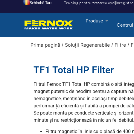
Schimbă Tara
Training pentru tratarea apei
Inregistre
Produse
Centrul
Prima pagină
/
Soluții Regenerabile
/
Filtre
/
F
TF1 Total HP Filter
Filtrul Fernox TF1 Total HP combină o sită inte
magnet puternic de neodim pentru a captura năm
nemagnetice, menținând în același timp debitele
performanță eficientă și fiabilă a pompei de căl
Se poate monta pe conducte verticale și orizonta
minute și nu restricționează în niciun fel debitul
Filtru magnetic în linie cu o plasă de 400 