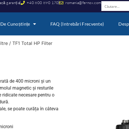
ază garanția
+40 800 890 170
romania@fernox.com
 De Cunoștințe
FAQ (Intrebări Frecvente)
Desp
iltre
/ TF1 Total HP Filter
grată de 400 microni și un
olul magnetic și resturile
 ridicate necesare pentru o
dură.
le, se poate curăța în câteva
.
microni