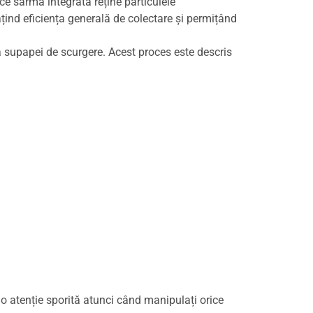
e sârma integrată reține particulele
țind eficiența generală de colectare și permițând
ea supapei de scurgere. Acest proces este descris
 o atenție sporită atunci când manipulați orice