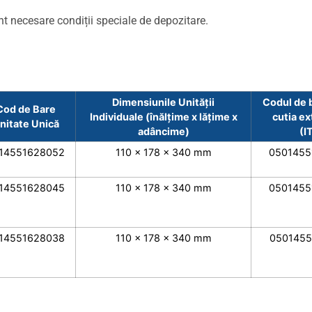
nt necesare condiții speciale de depozitare.
Dimensiunile Unității
Codul de 
Cod de Bare
Individuale (înălțime x lățime x
cutia ex
nitate Unică
adâncime)
(I
14551628052
110 x 178 x 340 mm
0501455
14551628045
110 x 178 x 340 mm
0501455
14551628038
110 x 178 x 340 mm
0501455