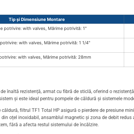
Tip și Dimensiune Montare
e potrivire: with valves, Mărime potrivită: 1"
potrivire: with valves, Mărime potrivită: 1 1/4"
potrivire: with valves, Mărime potrivită: 28mm
de înaltă rezistență, armat cu fibră de sticlă, oferind o rezistență
e sistem și este ideal pentru pompele de căldură și sistemele mode
 căldură, filtrul TF1 Total HP asigură o pierdere de presiune min
ta din oțel inoxidabil, ansamblul magnetic și zona de debit redus a
m, fără a afecta restul sistemului de încălzire.