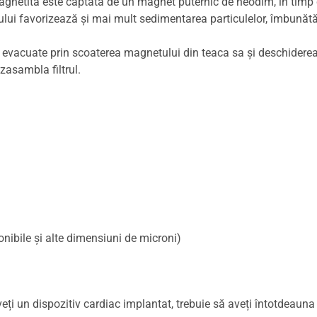
agnetita este captată de un magnet puternic de neodim, în timp c
ului favorizează și mai mult sedimentarea particulelor, îmbunătă
ot fi evacuate prin scoaterea magnetului din teaca sa și deschider
ezasambla filtrul.
nibile și alte dimensiuni de microni)
ți un dispozitiv cardiac implantat, trebuie să aveți întotdeauna