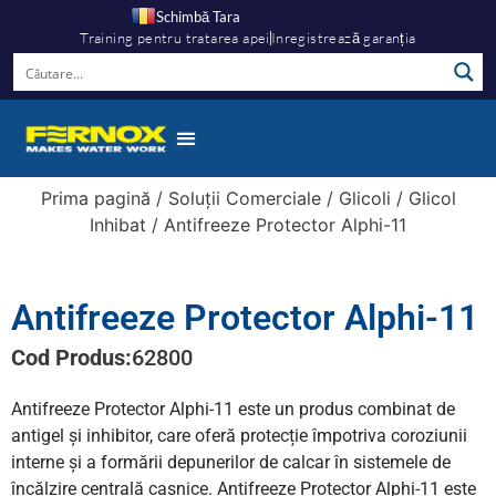
Schimbă Tara
Training pentru tratarea apei
Inregistrează garanția
Prima pagină
/
Soluții Comerciale
/
Glicoli
/
Glicol
Inhibat
/ Antifreeze Protector Alphi-11
Antifreeze Protector Alphi-11
Cod Produs:
62800
Antifreeze Protector Alphi-11 este un produs combinat de
antigel și inhibitor, care oferă protecție împotriva coroziunii
interne și a formării depunerilor de calcar în sistemele de
încălzire centrală casnice. Antifreeze Protector Alphi-11 este