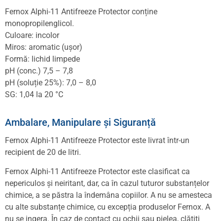
Fernox Alphi-11 Antifreeze Protector conține
monopropilenglicol.
Culoare: incolor
Miros: aromatic (ușor)
Formă: lichid limpede
pH (conc.) 7,5 – 7,8
pH (soluție 25%): 7,0 – 8,0
SG: 1,04 la 20 °C
Ambalare, Manipulare și Siguranță
Fernox Alphi-11 Antifreeze Protector este livrat într-un
recipient de 20 de litri.
Fernox Alphi-11 Antifreeze Protector este clasificat ca
nepericulos și neiritant, dar, ca în cazul tuturor substanțelor
chimice, a se păstra la îndemâna copiilor. A nu se amesteca
cu alte substanțe chimice, cu excepția produselor Fernox. A
nu se ingera. În caz de contact cu ochii sau pielea, clătiți