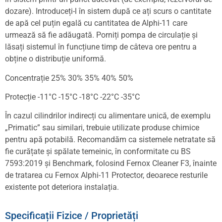
dozare). Introduceți-l în sistem după ce ați scurs o cantitate
de apă cel puțin egală cu cantitatea de Alphi-11 care
urmează să fie adăugată. Porniți pompa de circulație și
lăsați sistemul în funcțiune timp de câteva ore pentru a
obține o distribuție uniformă.
Concentrație 25% 30% 35% 40% 50%
Protecție -11°C -15°C -18°C -22°C -35°C
În cazul cilindrilor indirecți cu alimentare unică, de exemplu
„Primatic” sau similari, trebuie utilizate produse chimice
pentru apă potabilă. Recomandăm ca sistemele netratate să
fie curățate și spălate temeinic, în conformitate cu BS
7593:2019 și Benchmark, folosind Fernox Cleaner F3, înainte
de tratarea cu Fernox Alphi-11 Protector, deoarece resturile
existente pot deteriora instalația.
Specificații Fizice / Proprietăți