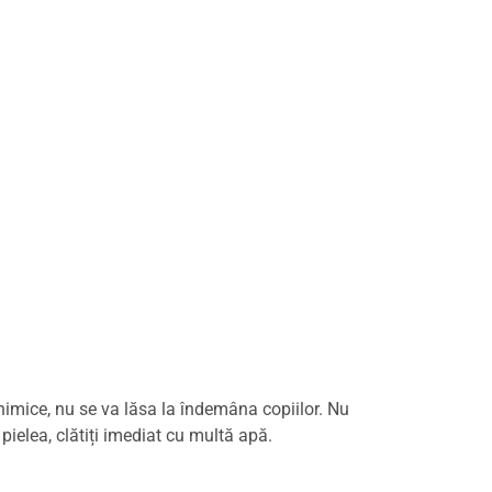
 chimice, nu se va lăsa la îndemâna copiilor. Nu
ielea, clătiți imediat cu multă apă.