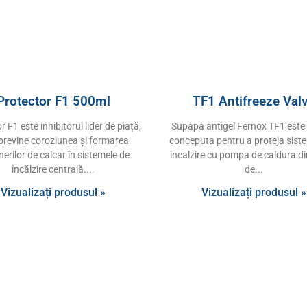
Protector F1 500ml
TF1 Antifreeze Val
r F1 este inhibitorul lider de piață,
Supapa antigel Fernox TF1 este 
previne coroziunea și formarea
conceputa pentru a proteja sist
erilor de calcar în sistemele de
incalzire cu pompa de caldura d
încălzire centrală.
de
Vizualizați produsul »
Vizualizați produsul »