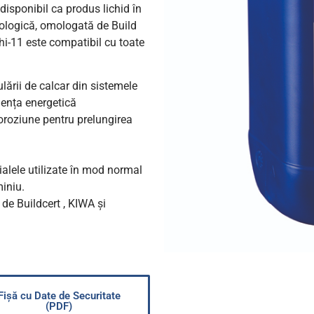
 disponibil ca produs lichid în
ecologică, omologată de Build
hi-11 este compatibil cu toate
lării de calcar din sistemele
iența energetică
coroziune pentru prelungirea
ialele utilizate în mod normal
miniu.
de Buildcert , KIWA și
Fișă cu Date de Securitate
(PDF)