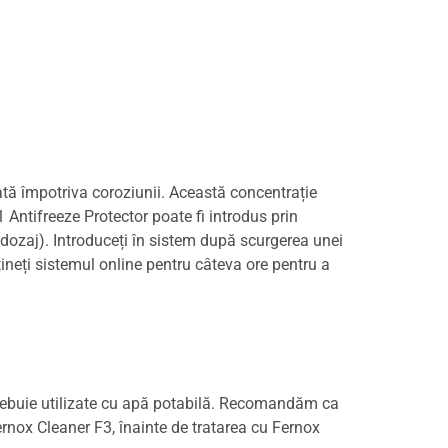
tă împotriva coroziunii. Această concentrație
Antifreeze Protector poate fi introdus prin
 dozaj). Introduceți în sistem după scurgerea unei
țineți sistemul online pentru câteva ore pentru a
 trebuie utilizate cu apă potabilă. Recomandăm ca
Fernox Cleaner F3, înainte de tratarea cu Fernox