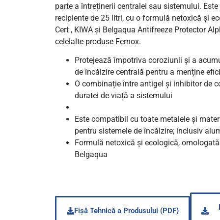
parte a întreținerii centralei sau sistemului. Este
recipiente de 25 litri, cu o formulă netoxică și 
Cert , KIWA și Belgaqua Antifreeze Protector Alp
celelalte produse Fernox.
Protejează împotriva coroziunii și a acumu
de încălzire centrală pentru a menține efic
O combinație între antigel și inhibitor de 
duratei de viață a sistemului
Este compatibil cu toate metalele și mater
pentru sistemele de încălzire; inclusiv alu
Formulă netoxică și ecologică, omologată 
Belgaqua
Fișă Tehnică a Produsului (PDF)