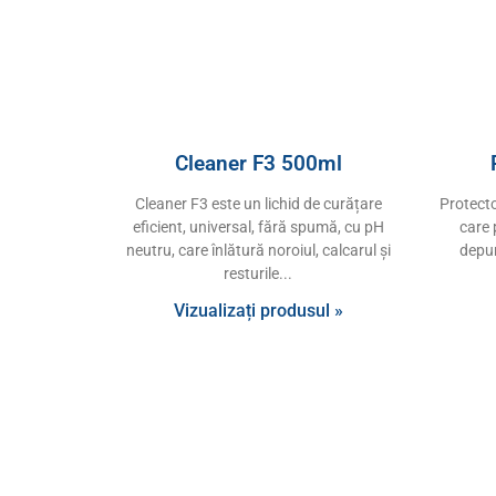
Cleaner F3 500ml
Cleaner F3 este un lichid de curățare
Protecto
eficient, universal, fără spumă, cu pH
care 
neutru, care înlătură noroiul, calcarul și
depun
resturile
Vizualizați produsul »