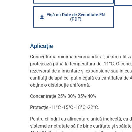
Fișă cu Date de Securitate EN
(PDF)
Aplicație
Concentrația minimă recomandată „pentru utilizar
protejează până la temperatura de -11°C. O concen
rezervorul de alimentare și expansiune sau inject
cantități de apă cel puțin egală cu cantitatea de 
obține o distribuție uniformă.
Concentrație 25% 30% 35% 40%
Protecție -11°C -15°C -18°C -22°C.
Pentru cilindrii cu alimentare unică indirectă, c
sistemele netratate să fie bine curățate și spălat