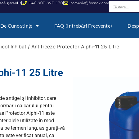
ază garanția
+40 800 890 170
romania@fernox.com
 De Cunoștințe
FAQ (Intrebări Frecvente)
Desp
licol Inhibat
/ Antifreeze Protector Alphi-11 25 Litre
phi-11 25 Litre
 antigel și inhibitor, care
formării calcarului pentru
ze Protector Alphi-11 este
terialele utilizate în mod
ia pe termen lung, asigurați-vă
ta este verificat anual, ca