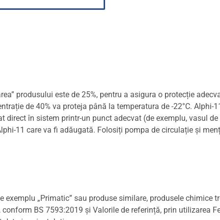
ea” produsului este de 25%, pentru a asigura o protecție adecva
trație de 40% va proteja până la temperatura de -22°C. Alphi-11 
at direct în sistem printr-un punct adecvat (de exemplu, vasul de
Alphi-11 care va fi adăugată. Folosiți pompa de circulație și men
a de exemplu „Primatic” sau produse similare, produsele chimice
e, conform BS 7593:2019 și Valorile de referință, prin utilizarea 