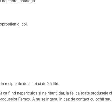
 deteriora instalația.
propilen glicol.
recipiente de 5 litri și de 25 litri.
t ca fiind nepericulos și neiritant, dar, la fel ca toate produsele
oduselor Fernox. A nu se ingera. În caz de contact cu ochii sau p