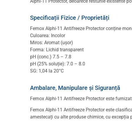
Alphi-11 Protector, deoarece resturile existente pot
Specificații Fizice / Proprietăți
Fernox Alphi-11 Antifreeze Protector conține mono
Culoarea: Incolor
Miros: Aromat (ușor)
Forma: Lichid transparent
pH (conc.) 7.5 – 7.8
pH (25% soluție): 7.0 – 8.0
SG: 1,04 la 20°C
Ambalare, Manipulare și Siguranță
Fernox Alphi-11 Antifreeze Protector este furnizat în 
Fernox Alphi-11 Antifreeze Protector este clasifica
amestecați cu alte produse chimice, cu excepția pr