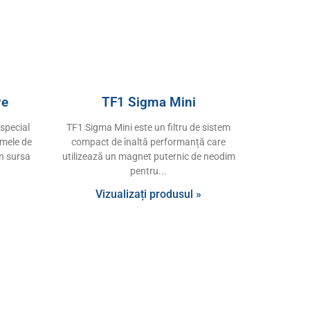
ve
TF1 Sigma Mini
special
TF1 Sigma Mini este un filtru de sistem
emele de
compact de înaltă performanță care
in sursa
utilizează un magnet puternic de neodim
pentru
Vizualizați produsul »