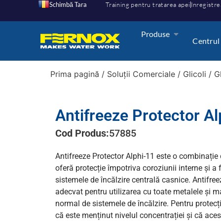
Schimbă Tara
Training pentru tratarea apei
Inregistre
Produse
Centrul
Prima pagină
/
Soluții Comerciale
/
Glicoli
/
G
Antifreeze Protector Al
Cod Produs:
57885
Antifreeze Protector Alphi-11 este o combinație de
oferă protecție împotriva coroziunii interne și a 
sistemele de încălzire centrală casnice. Antifree
adecvat pentru utilizarea cu toate metalele și ma
normal de sistemele de încălzire. Pentru protecț
că este menținut nivelul concentrației și că aces