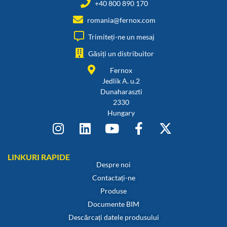
+40 800 890 170
romania@fernox.com
Trimiteți-ne un mesaj
Găsiți un distribuitor
Fernox
Jedlik A. u.2
Dunaharaszti
2330
Hungary
LINKURI RAPIDE
Despre noi
Contactați-ne
Produse
Documente BIM
Descărcați datele produsului