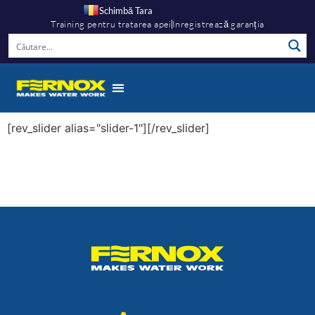
Schimbă Tara
Training pentru tratarea apei
Inregistrează garanția
[rev_slider alias="slider-1"][/rev_slider]