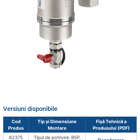
Versiuni disponibile
Cod
Tip și Dimensiune
Fișă Tehnică a
Produs
Montare
Produsului (PDF)
62375
Tipul de potrivire: BSP,