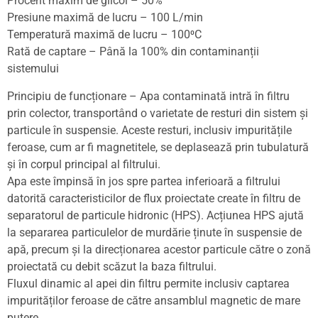
Procent maxim de glicol – 50%
Presiune maximă de lucru – 100 L/min
Temperatură maximă de lucru – 100⁰C
Rată de captare – Până la 100% din contaminanții
sistemului
Principiu de funcționare – Apa contaminată intră în filtru
prin colector, transportând o varietate de resturi din sistem și
particule în suspensie. Aceste resturi, inclusiv impuritățile
feroase, cum ar fi magnetitele, se deplasează prin tubulatură
și în corpul principal al filtrului.
Apa este împinsă în jos spre partea inferioară a filtrului
datorită caracteristicilor de flux proiectate create în filtru de
separatorul de particule hidronic (HPS). Acțiunea HPS ajută
la separarea particulelor de murdărie ținute în suspensie de
apă, precum și la direcționarea acestor particule către o zonă
proiectată cu debit scăzut la baza filtrului.
Fluxul dinamic al apei din filtru permite inclusiv captarea
impurităților feroase de către ansamblul magnetic de mare
putere.