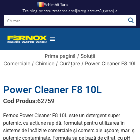
Schimbă Tara
Training pentru tratarea apei
Inregistrează garanția
Prima pagină
/
Soluții
Comerciale
/
Chimice
/
Curățare
/ Power Cleaner F8 10L
Power Cleaner F8 10L
Cod Produs:
62759
Fernox Power Cleaner F8 10L este un detergent super
puternic, cu acțiune rapidă, formulat pentru utilizarea în
sisteme de încălzire comerciale și comerciale ușoare, mari și
puternic contaminate. Formula sa pe bază de citrat, cu pH