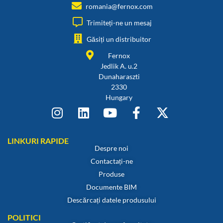
romania@fernox.com
Trimiteți-ne un mesaj
Găsiți un distribuitor
Fernox
Jedlik A. u.2
Dunaharaszti
2330
Hungary
LINKURI RAPIDE
Despre noi
Contactați-ne
Produse
Documente BIM
Descărcați datele produsului
POLITICI