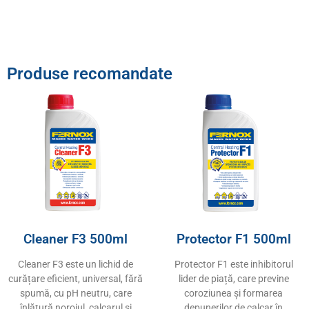
Produse recomandate
Cleaner F3 500ml
Protector F1 500ml
Cleaner F3 este un lichid de
Protector F1 este inhibitorul
curățare eficient, universal, fără
lider de piață, care previne
spumă, cu pH neutru, care
coroziunea și formarea
înlătură noroiul, calcarul și
depunerilor de calcar în