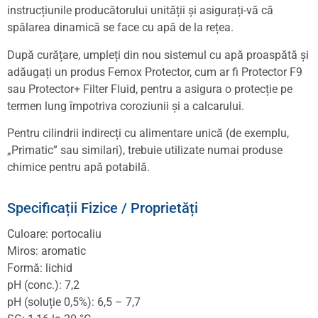
instrucțiunile producătorului unității și asigurați-vă că
spălarea dinamică se face cu apă de la rețea.
După curățare, umpleți din nou sistemul cu apă proaspătă și
adăugați un produs Fernox Protector, cum ar fi Protector F9
sau Protector+ Filter Fluid, pentru a asigura o protecție pe
termen lung împotriva coroziunii și a calcarului.
Pentru cilindrii indirecți cu alimentare unică (de exemplu,
„Primatic” sau similari), trebuie utilizate numai produse
chimice pentru apă potabilă.
Specificații Fizice / Proprietăți
Culoare: portocaliu
Miros: aromatic
Formă: lichid
pH (conc.): 7,2
pH (soluție 0,5%): 6,5 – 7,7