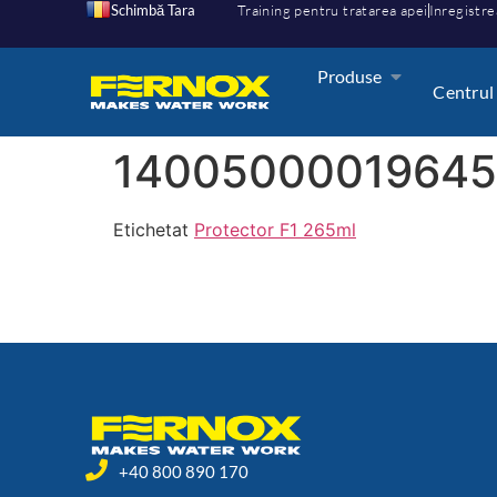
Schimbă Tara
Training pentru tratarea apei
Inregistre
Produse
Centrul
1400500001964
Etichetat
Protector F1 265ml
+40 800 890 170