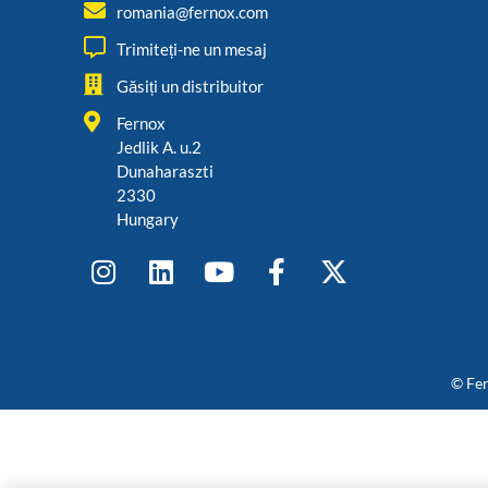
romania@fernox.com
Trimiteți-ne un mesaj
Găsiți un distribuitor
Fernox
Jedlik A. u.2
Dunaharaszti
2330
Hungary
© Fer