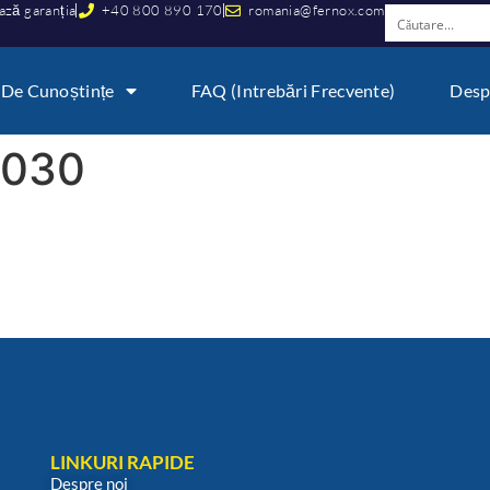
ază garanția
+40 800 890 170
romania@fernox.com
 De Cunoștințe
FAQ (Intrebări Frecvente)
Desp
5030
LINKURI RAPIDE
Despre noi